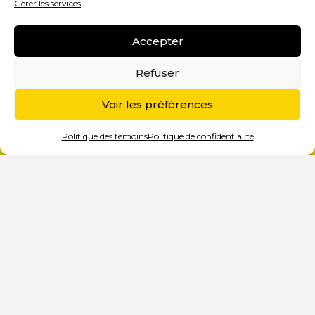
Gérer les services
Accepter
Refuser
Voir les préférences
Politique des témoins
Politique de confidentialité
BIENVENUE DANS UN AUTRE BLOGUE
MARKETING!
Toute agence marketing web ou tout
consultant marketing qui se respecte
tient un blogue à jour, pour
outiller et
informer
ses clients potentiels ou
actuels. Le blogue est aussi un excellent
outil pour
bien se positionner en ligne
, en