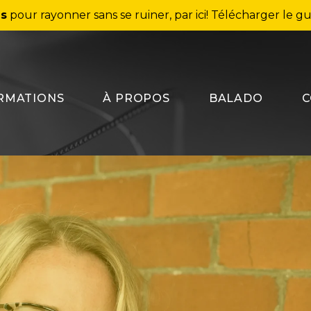
ns
pour rayonner sans se ruiner, par ici!
Télécharger le gu
RMATIONS
À PROPOS
BALADO
C