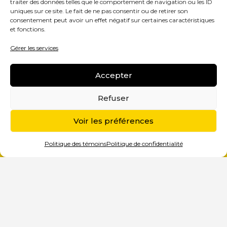
traiter des données telles que le comportement de navigation ou les ID
uniques sur ce site. Le fait de ne pas consentir ou de retirer son
consentement peut avoir un effet négatif sur certaines caractéristiques
et fonctions.
Gérer les services
Accepter
Refuser
Voir les préférences
Politique des témoins
Politique de confidentialité
BIENVENUE DANS UN AUTRE BLOGUE
MARKETING!
Toute agence marketing web ou tout
consultant marketing qui se respecte
tient un blogue à jour, pour
outiller et