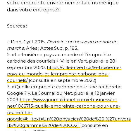
votre empreinte environnementale numérique
dans votre entreprise?
Sources :
1. Dion, Cyril
.
2015.
Demain : un nouveau monde en
marche
. Arles : Actes Sud, p. 183.
2. « Le troisième pays au monde et l’empreinte
carbone des courriels », Ville en Vert, publié le 28
septembre 2020,
https://villeenvert.ca/le-troisieme-
pays-au-monde-et-lempreinte-carbone-des-
courriels/
(consulté en septembre 2022)
3. « Quelle empreinte carbone pour une recherche
Google ? », Le Journal du Net, publié le 12 janvier
2009
https://www.journaldunet.com/ebusiness/le-
net/1066713-quelle-empreinte-carbone-pour-une-
recherche-
google/#:~:text=Un%20physicien%20de%20l%27univers
(15%20grammes%20de%20CO2)
(consulté en