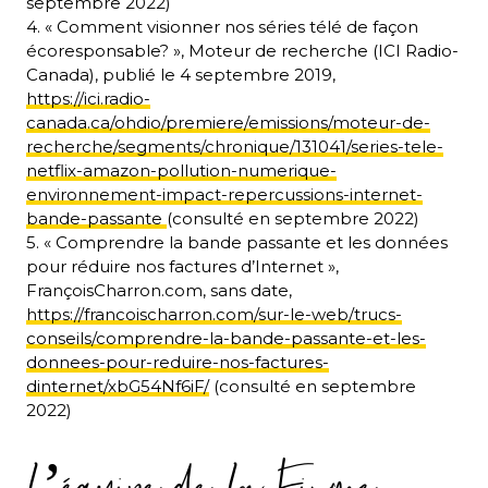
septembre 2022)
4. « Comment visionner nos séries télé de façon
écoresponsable? », Moteur de recherche (ICI Radio-
Canada), publié le 4 septembre 2019,
https://ici.radio-
canada.ca/ohdio/premiere/emissions/moteur-de-
recherche/segments/chronique/131041/series-tele-
netflix-amazon-pollution-numerique-
environnement-impact-repercussions-internet-
bande-passante
(consulté en septembre 2022)
5. « Comprendre la bande passante et les données
pour réduire nos factures d’Internet »,
FrançoisCharron.com, sans date,
https://francoischarron.com/sur-le-web/trucs-
conseils/comprendre-la-bande-passante-et-les-
donnees-pour-reduire-nos-factures-
dinternet/xbG54Nf6iF/
(consulté en septembre
2022)