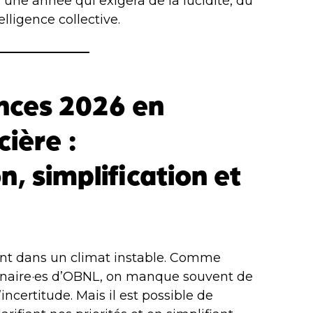
une année qui exigera de la lucidité, du
lligence collective.
nces 2026 en
cière :
on, simplification et
nt dans un climat instable. Comme
nnaire·es d’OBNL, on manque souvent de
ncertitude. Mais il est possible de