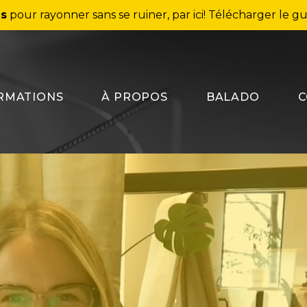
ns
pour rayonner sans se ruiner, par ici!
Télécharger le gu
RMATIONS
À PROPOS
BALADO
C