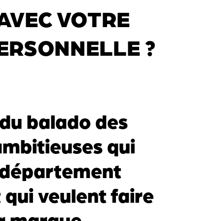
AVEC VOTRE
ERSONNELLE ?
du balado des
ambitieuses qui
e département
qui veulent faire
ur marque