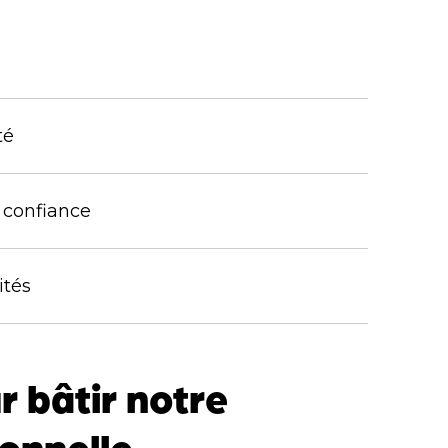
ité
t confiance
ités
r bâtir notre
onnelle