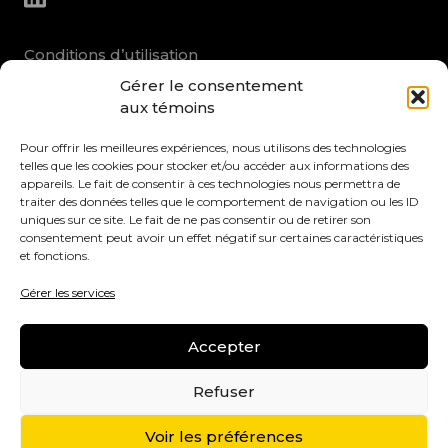
Conditions d’utilisation
Gérer le consentement
Politique de confidentialité
aux témoins
Politique des témoins
Pour offrir les meilleures expériences, nous utilisons des technologies
telles que les cookies pour stocker et/ou accéder aux informations des
appareils. Le fait de consentir à ces technologies nous permettra de
traiter des données telles que le comportement de navigation ou les ID
uniques sur ce site. Le fait de ne pas consentir ou de retirer son
consentement peut avoir un effet négatif sur certaines caractéristiques
et fonctions.
Certains services-conseils bénéficient d’une aide financière
offerte par l’entremise des réseaux Agriconseils grâce au
Gérer les services
Programme services-conseils 2023-2028, en vertu du
Partenariat canadien pour une agriculture durable, entente
conclue entre les gouvernements du Canada et du Québec.
Accepter
Refuser
Voir les préférences